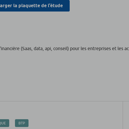
arger la plaquette de l’étude
nancière (Saas, data, api, conseil) pour les entreprises et les a
QUE
BTP