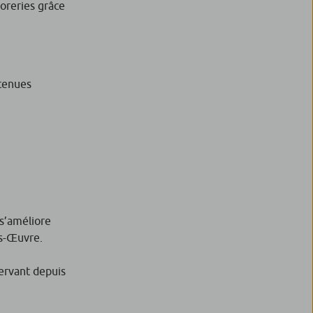
oreries grâce
etenues
 s’améliore
os-Œuvre.
servant depuis