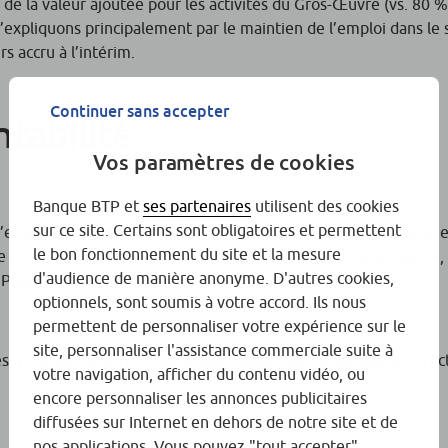
e la valeur ajoutée pour les activités du Gros-Œuvre (vs. 80 %
’expliquons principalement par le maintien de l’emploi dans le 
s accru à l’intérim.
Continuer sans accepter
ntabilité
Vos paramètres de cookies
Banque BTP et
ses partenaires
utilisent des cookies
sur ce site. Certains sont obligatoires et permettent
’ensemble des secteurs. Sans surprise, la rentabilité décroche 
le bon fonctionnement du site et la mesure
e 2016. Elle atteint respectivement, 3,0 % pour le Gros-Œuvre,
d'audience de manière anonyme. D'autres cookies,
Publics.
optionnels, sont soumis à votre accord. Ils nous
permettent de personnaliser votre expérience sur le
site, personnaliser l'assistance commerciale suite à
s n’ont pas pu être compressées, ayant une conséquence direct
votre navigation, afficher du contenu vidéo, ou
encore personnaliser les annonces publicitaires
diffusées sur Internet en dehors de notre site et de
nos applications. Vous pouvez "tout accepter",