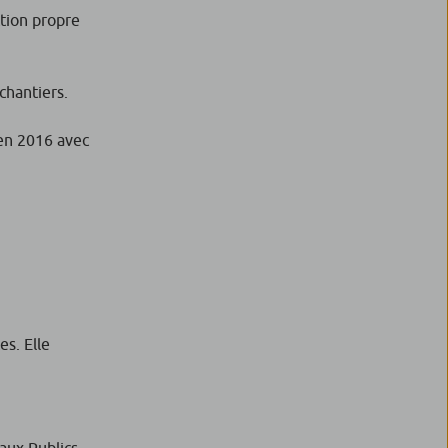
ction propre
chantiers.
 en 2016 avec
es. Elle
aux Publics,