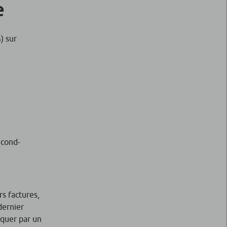
e
) sur
econd-
rs factures,
dernier
iquer par un