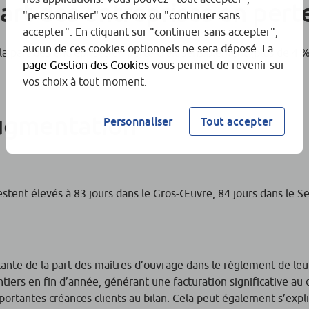
art des entreprises en pert
"personnaliser" vos choix ou "continuer sans
accepter". En cliquant sur "continuer sans accepter",
aucun de ces cookies optionnels ne sera déposé. La
la part des entreprises en perte croit sensiblement (plus de 4 %
page Gestion des Cookies
vous permet de revenir sur
vos choix à tout moment.
augmentation
Personnaliser
Tout accepter
restent élevés à 83 jours dans le Gros-Œuvre, 84 jours dans le S
tante de la part des maîtres d’ouvrage dans le règlement de leu
ntiers en fin d’année, générant une facturation significative au 
portantes créances clients au bilan. Cela peut également s’expl