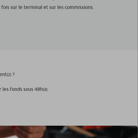
a fois sur le terminal et sur les commissions.
ment
?
(2)
z les fonds sous 48h
.
(4)