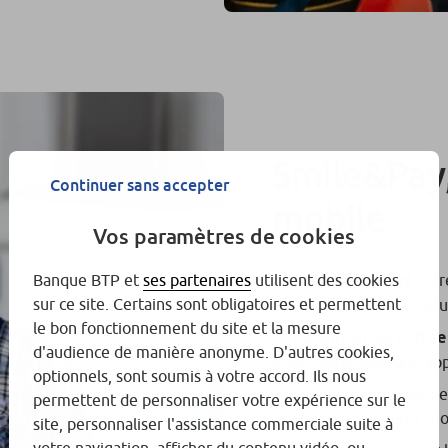
Smile&Pay,
Continuer sans accepter
mobile
Vos paramètres de cookies
Banque BTP et
ses partenaires
utilisent des cookies
Vous connectez
votr
sur ce site. Certains sont obligatoires et permettent
paiement mobile et sécur
le bon fonctionnement du site et la mesure
Garanti un an
(1)
,
il s
d'audience de manière anonyme. D'autres cookies,
(fonctionne avec une app
optionnels, sont soumis à votre accord. Ils nous
Il accepte les règleme
permettent de personnaliser votre expérience sur le
contact et paiements mo
site, personnaliser l'assistance commerciale suite à