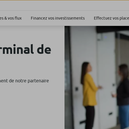
s & vos flux
Financez vos investissements
Effectuez vos pla
rminal de
ment de notre partenaire