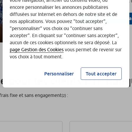
votre navigation, afficher du contenu vidéo, ou
Vos clients reçoivent 
encore personnaliser les annonces publicitaires
diffusées sur Internet en dehors de notre site et de
Découvrir maintena
nos applications. Vous pouvez "tout accepter",
"personnaliser" vos choix ou "continuer sans
accepter". En cliquant sur "continuer sans accepter",
aucun de ces cookies optionnels ne sera déposé. La
page Gestion des Cookies
vous permet de revenir sur
vos choix à tout moment.
Personnaliser
Tout accepter
le pour les clients BTP Ban
frais fixe et sans engagement
:
(2)