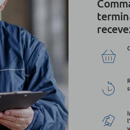
Comma
termin
receve
I
l