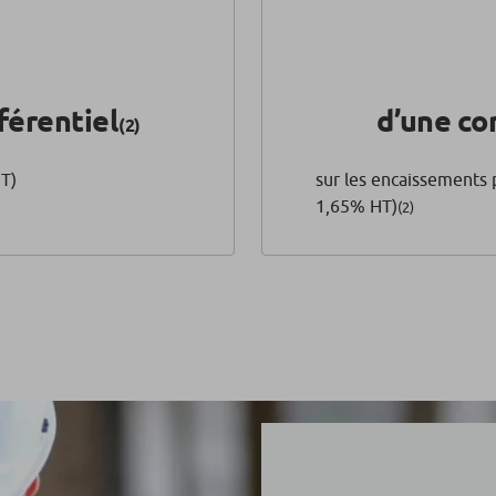
éférentiel
d’une c
(2)
HT)
sur les encaissements 
1,65% HT)
(2)