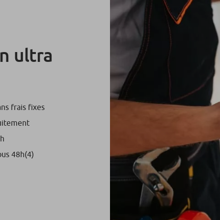
n ultra
s frais fixes
tuitement
8h
ous 48h
(4)